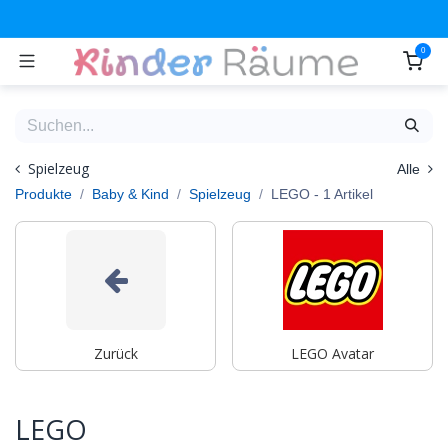
Zum Inhalt springen
0
Spielzeug
Alle
Produkte
Baby & Kind
Spielzeug
LEGO
- 1 Artikel
Zurück
LEGO Avatar
LEGO