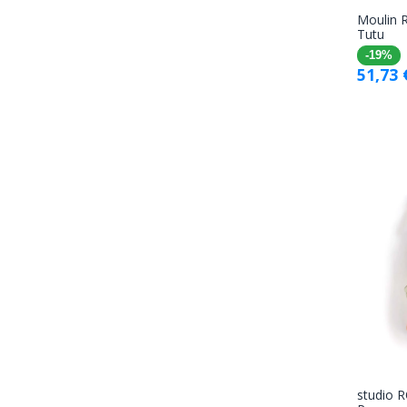
Moulin R
Tutu
-19%
51,73
studio 