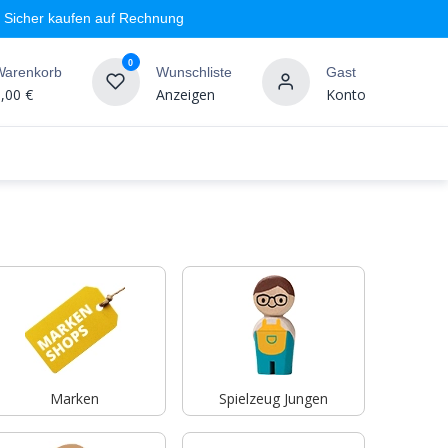
Sicher kaufen auf Rechnung
0
Warenkorb
Wunschliste
Gast
,00
€
Anzeigen
Konto
geschäft
Markenshops
Wandgestaltung
%SALE
Marken
Spielzeug Jungen