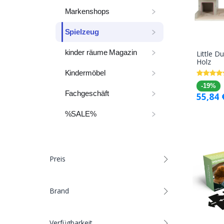
Markenshops
Spielzeug
kinder räume Magazin
Little D
Holz
Kindermöbel
-19%
Fachgeschäft
55,84
%SALE%
Preis
Brand
Verfügbarkeit