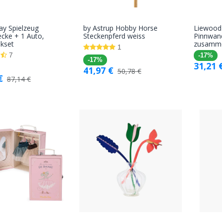
ay Spielzeug
by Astrup Hobby Horse
Liewood 
In den
In den
cke + 1 Auto,
Steckenpferd weiss
Pinnwand
kset
zusamm
Warenkorb
Warenkorb
1
7
-17%
-17%
31,21
41,97
€
50,78
€
€
87,14
€