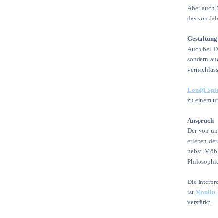
Aber auch M
das von
Ja
Gestaltung
Auch bei Di
sondern auc
vernachläss
Londji Spi
zu einem u
Anspruch
Der von uns
erleben de
nebst Möbl
Philosophie
Die Interpr
ist
Moulin 
verstärkt.