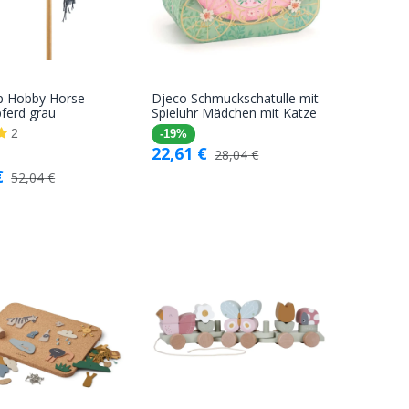
up Hobby Horse
Djeco Schmuckschatulle mit
In den
In den
ferd grau
Spieluhr Mädchen mit Katze
Warenkorb
Warenkorb
2
-19%
22,61
€
28,04
€
€
52,04
€