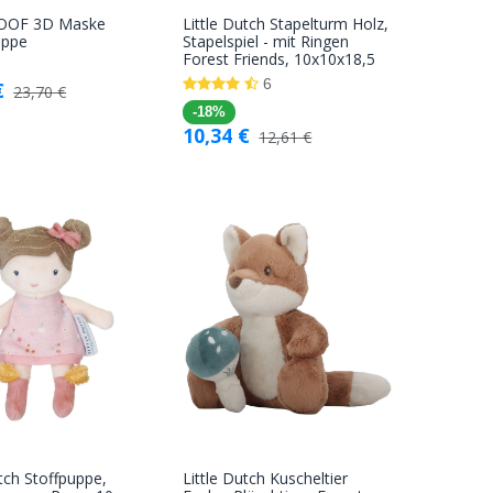
ROOF 3D Maske
Little Dutch Stapelturm Holz,
In den
In den
appe
Stapelspiel - mit Ringen
Forest Friends, 10x10x18,5
Warenkorb
Warenkorb
6
€
23,70
€
-18%
10,34
€
12,61
€
utch Stoffpuppe,
Little Dutch Kuscheltier