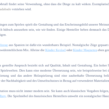
etall findet seine Verwendung, ohne dass die Dinge zu kalt wirken. Exemplarisch
badabado
vetrieben wird.
ngen zum Spielen spielt die Gestaltung und das Erscheinungsbild unserer Meinung
h hübsch anzusehen sein, wie wir finden. Einige Hersteller heben demnach das D
igen.
elzeug
aus Spanien ist dafür ein wunderbares Beispiel. Nostalgische Züge gepaart
nwiderstehlichem Mix. Alleine die
Kinder Kreisel
oder
Kinder Magneten
eben gen
 gestellte Anspruch bezieht sich auf Qualität, Inhalt und Gestaltung. Ein hoher 
r Spielewelten. Dies kann eine moderne Übersetzung sein, wie beispielsweise be
ierung und das andere Holzspielzeug sind eine zauberhafte Übersetzung beli
 der Nachhaltigkeit und des Umweltschutzes in Bezug auf verwendetet Materialien
etation muss nicht immer modern sein. Sie kann auch klassischen Vorgaben folgen, 
Roty
. Die Spielmöbel des französischen Herstellers umweht ein nostalgischer Hauc