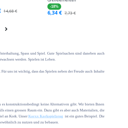
-18%
€
14,68
€
6,34
€
7,73
€
 Unterhaltung, Spass und Spiel. Gute Spielsachen sind daneben auch
erwachsen werden. Spielen ist Leben.
Für uns ist wichtig, dass das Spielen neben der Freude auch Inhalte
 es konstruktionsbedingt keine Alternativen gibt. Wir bieten Ihnen
ls einen grossen Raum ein. Dazu gibt es aber auch Materialien, die
iel an Kork. Unser
Korxx Korkspielzeug
ist ein gutes Beispiel. Die
rgewöhnlich zu nutzen und zu bebauen.