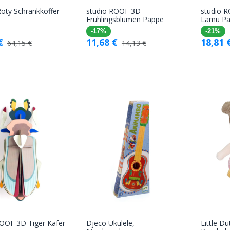
oty Schrankkoffer
studio ROOF 3D
studio 
In den
In den
Frühlingsblumen Pappe
Lamu P
Warenkorb
Warenkorb
-17%
-21%
€
11,68
€
18,81
64,15
€
14,13
€
ROOF 3D Tiger Käfer
Djeco Ukulele,
Little D