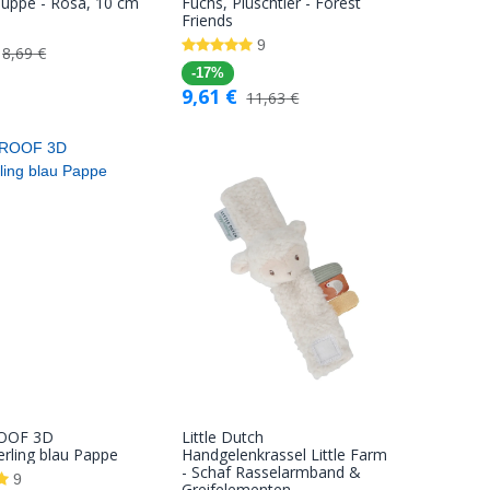
In den
In den
uppe - Rosa, 10 cm
Fuchs, Plüschtier - Forest
Friends
Warenkorb
Warenkorb
9
8,69
€
-17%
9,61
€
11,63
€
ROOF 3D
Little Dutch
In den
In den
rling blau Pappe
Handgelenkrassel Little Farm
- Schaf Rasselarmband &
Warenkorb
Warenkorb
9
Greifelementen