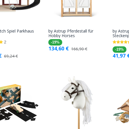
utch Spiel Parkhaus
by Astrup Pferdestall für
by Astr
In den
In den
Hobby Horses
Steckenp
Warenkorb
Warenkorb
2
-19%
134,60
€
166,90
€
-19%
€
41,97
69,24
€