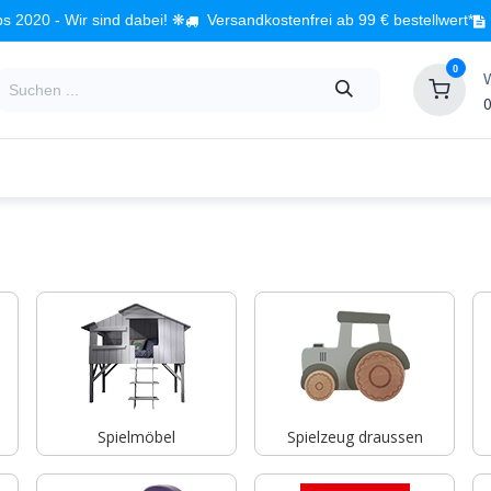
s 2020 - Wir sind dabei! ❋
Versandkostenfrei ab 99 € bestellwert*
0
0
Babyzimmer
Spielzeug
Kindermöbel
Fach
Spielmöbel
Spielzeug draussen