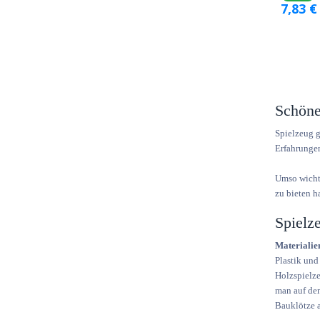
7,83
€
Schöne
Spielzeug g
Erfahrungen
Umso wichti
zu bieten h
Spielz
Materialie
Plastik und
Holzspielze
man auf den
Bauklötze a