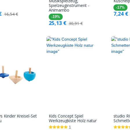
In den
In den
Musikspielzeug,
Kuschelp
Spielzeuginstrument -
Warenkorb
Warenkorb
-17%
Animambo
€
7,24
€
16,54
€
-19%
25,13
€
30,91
€
s Kinder Kreisel-Set
Kids Concept Spiel
studio 
In den
In den
u
Werkzeugkiste Holz natur
Schmette
Warenkorb
Warenkorb
1