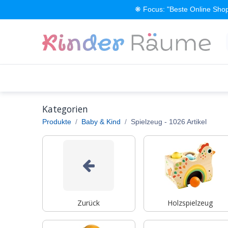
Zum Inhalt springen
❋ Focus: "Beste Online Shop
Alle Produkte
Kinderzimmer einrichten
Kategorien
Produkte
Baby & Kind
Spielzeug
- 1026 Artikel
Zurück
Holzspielzeug