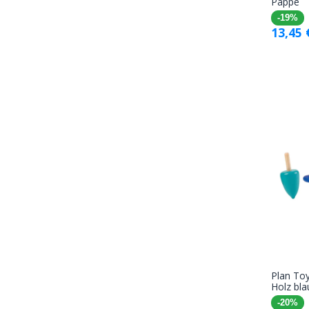
Pappe
-19%
13,45
Plan Toy
Holz bla
-20%