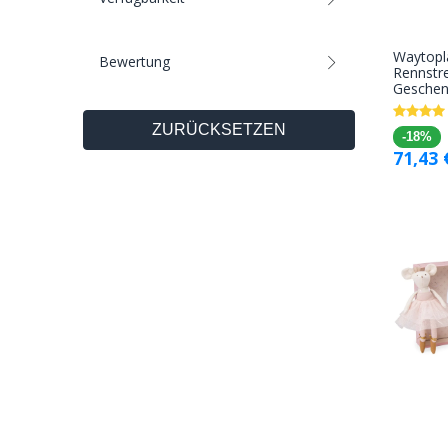
Waytopl
Bewertung
Rennstre
Geschen
ZURÜCKSETZEN
-18%
71,43