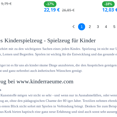
9,79
€
-17%
-18%
22,19
€
12,03
26,85
€
1
2
3
4
5
s Kinderspielzeug - Spielzeug für Kinder
ehört mit zu den wichtigsten Sachen eines jeden Kindes. Spielzeug ist nicht nur
, Lernen und Begreifen. Spielen ist wichtig für die Entwicklung und das gesunde 
ger ist es für uns als kinder räume Dinge anzubieten, die den Ansprüchen genügen. 
at und ganz nebenbei auch ästhetischen Wünschen genügt.
eug bei www.kinderraeume.com
n
 Kunststoffe mögen wir nicht so sehr - und wenn nur in Ausnahmefällen, oder wenn
ug an, ohne den pädagogischen Charme der 80 iger Jahre. Textilien nehmen ebenfal
 ersten Blick nicht sofort mit Spielen in Verbindung bringt. Denken Sie zum Beisp
us Kork bieten haptisch eine ganz neue Erfahrung und sind auch sonst sehr ausse