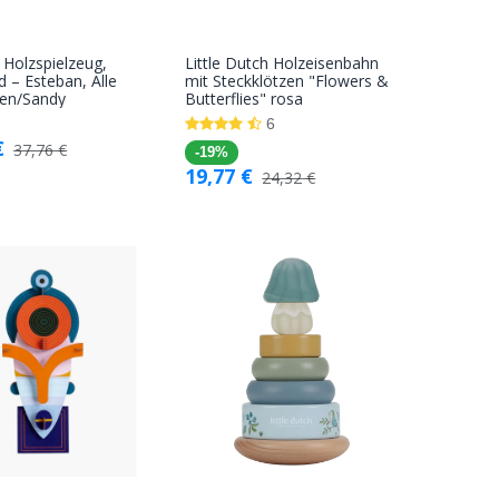
Holzspielzeug,
Little Dutch Holzeisenbahn
In den
In den
 – Esteban, Alle
mit Steckklötzen "Flowers &
en/Sandy
Butterflies" rosa
Warenkorb
Warenkorb
6
€
37,76
€
-19%
19,77
€
24,32
€