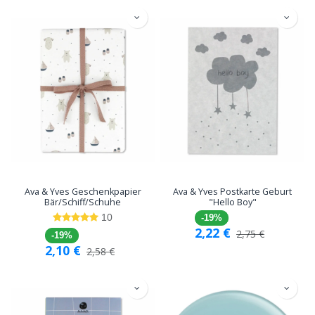
Ava & Yves Geschenkpapier
Ava & Yves Postkarte Geburt
Bär/Schiff/Schuhe
"Hello Boy"
10
-19%
2,22
€
2,75
€
-19%
2,10
€
2,58
€