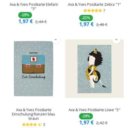
Ava & Yves Postkarte Elefant
Ava & Yves Postkarte Zebra "1"
"3"
7
-19%
-21%
1,97
€
2,44
€
1,97
€
2,48
€
Ava & Yves Postkarte
Ava & Yves Postkarte Löwe "5"
Einschulung Ranzen blau
-19%
braun
1,97
€
2,42
€
3