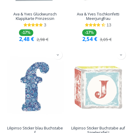
Ava & Yves Glückwunsch
Ava & Yves Tischkonfetti
Klappkarte Prinzessin
Meerjungfrau
3
13
-17%
-17%
2,48
€
2,54
€
2,98
€
3,05
€
Lilipinso Sticker blau Buchstabe
Lilipinso Sticker Buchstabe auf
f
Spielwürfel J