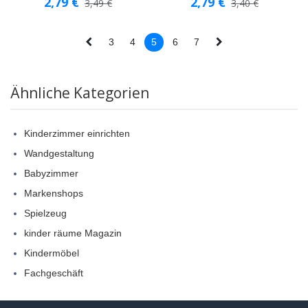
2,79
€
2,79
€
3,49
€
3,40
€
3
4
5
6
7
Ähnliche Kategorien
Kinderzimmer einrichten
Wandgestaltung
Babyzimmer
Markenshops
Spielzeug
kinder räume Magazin
Kindermöbel
Fachgeschäft