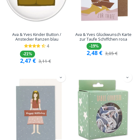
Ava & Yves Kinder Button /
Ava & Yves Glückwunsch Karte
Anstecker Ranzen blau
zur Taufe Schiffchen rosa
4
-19%
2,48
€
3,05
€
-21%
2,47
€
3,11
€