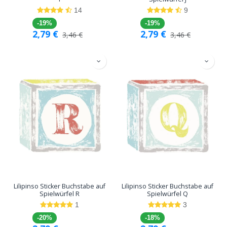
14
9
-19%
-19%
2,79
€
2,79
€
3,46
€
3,46
€
Lilipinso Sticker Buchstabe auf
Lilipinso Sticker Buchstabe auf
Spielwürfel R
Spielwürfel Q
1
3
-20%
-18%