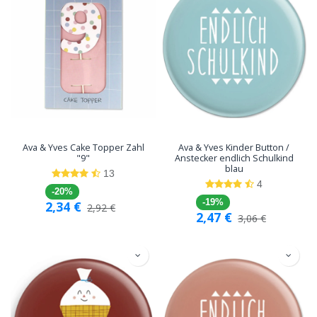
Ava & Yves Cake Topper Zahl
Ava & Yves Kinder Button /
"9"
Anstecker endlich Schulkind
blau
13
4
-20%
-19%
2,34
€
2,92
€
2,47
€
3,06
€