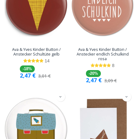
Ava & Yves Kinder Button /
Ava & Yves Kinder Button /
Anstecker Schultüte gelb
Anstecker endlich Schulkind
rosa
14
8
-18%
-20%
2,47
€
3,01
€
2,47
€
3,09
€