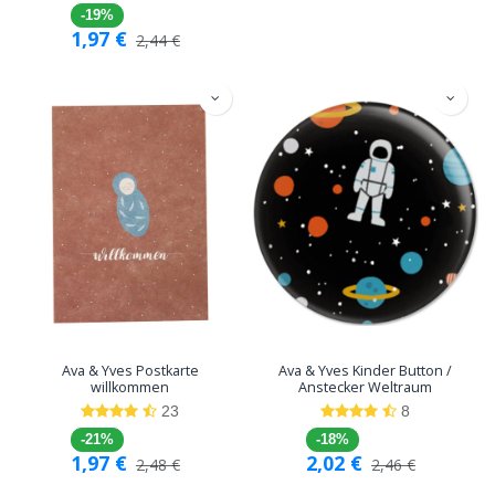
-19%
1,97
€
2,44
€
Ava & Yves Postkarte
Ava & Yves Kinder Button /
willkommen
Anstecker Weltraum
23
8
-21%
-18%
1,97
€
2,02
€
2,48
€
2,46
€