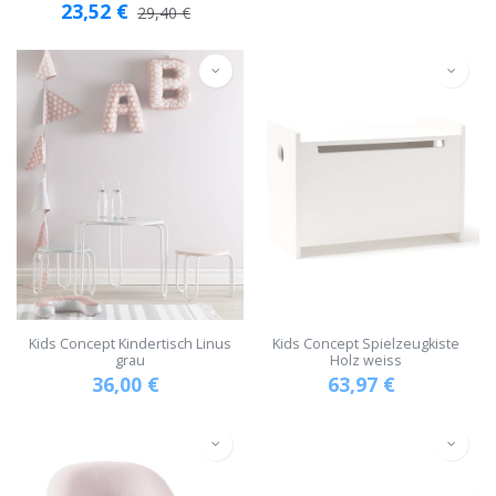
23,52
€
29,40
€
Kids Concept Kindertisch Linus
Kids Concept Spielzeugkiste
grau
Holz weiss
36,00
€
63,97
€