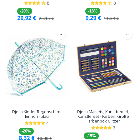
8
8
-20%
-18%
20,92
€
9,29
€
26,15
€
11,33
€
Djeco Kinder Regenschirm
Djeco Malsets, Kunstbedarf,
Einhorn blau
Künstlerset - Farben: Große
Farbenbox Glitzer
4
3
-20%
-19%
8,32
€
10,40
€