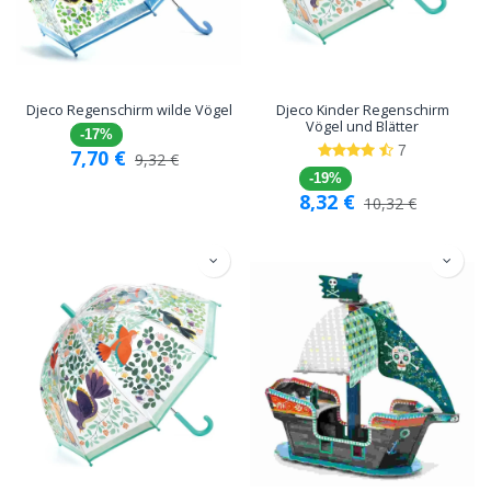
Djeco Regenschirm wilde Vögel
Djeco Kinder Regenschirm
Vögel und Blätter
-17%
7
7,70
€
9,32
€
-19%
8,32
€
10,32
€