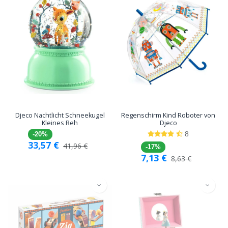
Djeco Nachtlicht Schneekugel
Regenschirm Kind Roboter von
Kleines Reh
Djeco
8
-20%
33,57
€
41,96
€
-17%
7,13
€
8,63
€