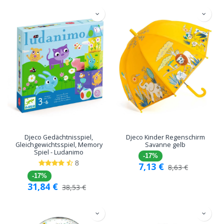
Djeco Gedächtnisspiel,
Djeco Kinder Regenschirm
Gleichgewichtsspiel, Memory
Savanne gelb
Spiel - Ludanimo
-17%
8
7,13
€
8,63
€
-17%
31,84
€
38,53
€