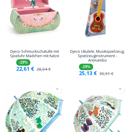
Djeco Schmuckschatulle mit
Djeco Ukulele, Musikspielzeug,
Spieluhr Mädchen mit Katze
Spielzeuginstrument -
Animambo
-19%
-19%
22,61
€
28,04
€
25,13
€
30,91
€