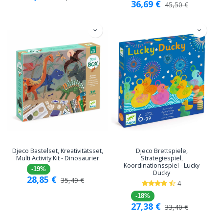
36,69
€
45,50
€
Djeco Bastelset, Kreativitätsset,
Djeco Brettspiele,
Multi Activity Kit - Dinosaurier
Strategiespiel,
Koordinationsspiel - Lucky
-19%
Ducky
28,85
€
35,49
€
4
-18%
27,38
€
33,40
€