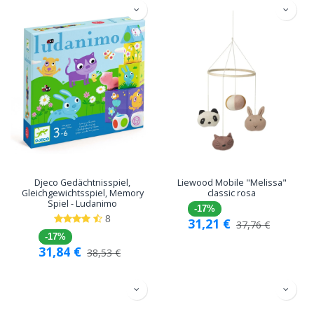
Djeco Gedächtnisspiel,
Liewood Mobile "Melissa"
Gleichgewichtsspiel, Memory
classic rosa
Spiel - Ludanimo
-17%
8
31,21
€
37,76
€
-17%
31,84
€
38,53
€