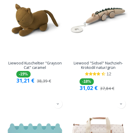
Liewood Kuscheltier "Grayson
Liewood "Sidsel" Nachzieh-
Cat" caramel
Krokodil natur/grün
12
-19%
31,21
€
38,39
€
-18%
31,02
€
37,84
€