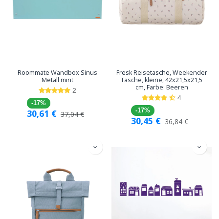
Roommate Wandbox Sinus
Fresk Reisetasche, Weekender
Metall mint
Tasche, kleine, 42x21,5x21,5
cm, Farbe: Beeren
2
4
-17%
-17%
30,61
€
37,04
€
30,45
€
36,84
€