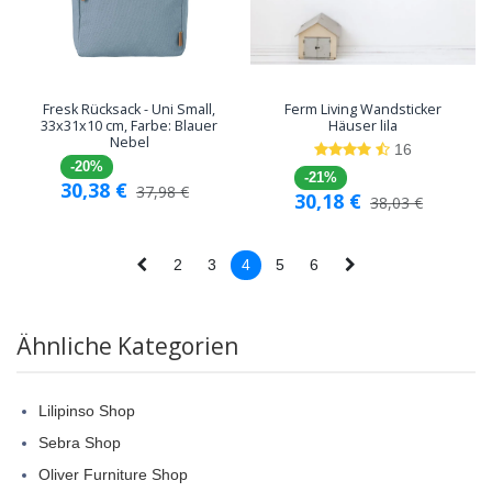
Fresk Rücksack - Uni Small,
Ferm Living Wandsticker
33x31x10 cm, Farbe: Blauer
Häuser lila
Nebel
16
-20%
-21%
30,38
€
37,98
€
30,18
€
38,03
€
2
3
4
5
6
Ähnliche Kategorien
Lilipinso Shop
Sebra Shop
Oliver Furniture Shop