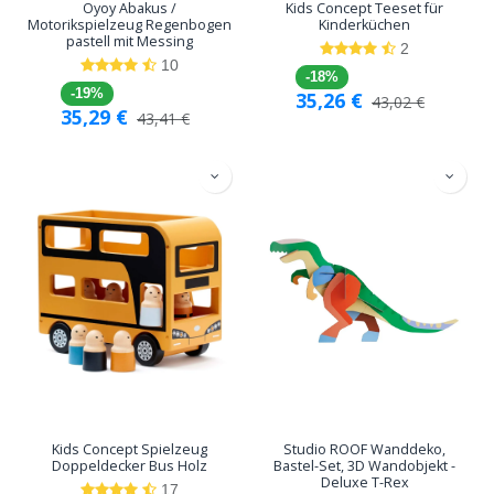
Oyoy Abakus /
Kids Concept Teeset für
Motorikspielzeug Regenbogen
Kinderküchen
pastell mit Messing
2
10
-18%
-19%
35,26
€
43,02
€
35,29
€
43,41
€
Kids Concept Spielzeug
Studio ROOF Wanddeko,
Doppeldecker Bus Holz
Bastel-Set, 3D Wandobjekt -
Deluxe T-Rex
17