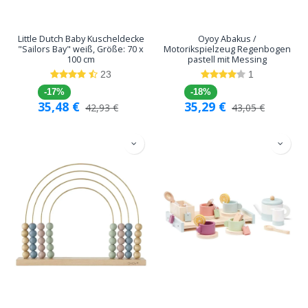
Little Dutch Baby Kuscheldecke
Oyoy Abakus /
"Sailors Bay" weiß, Größe: 70 x
Motorikspielzeug Regenbogen
100 cm
pastell mit Messing
23
1
-17%
-18%
35,48
€
35,29
€
42,93
€
43,05
€