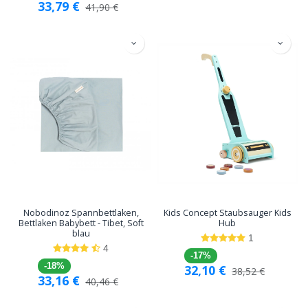
33,79
€
41,90
€
Nobodinoz Spannbettlaken,
Kids Concept Staubsauger Kids
Bettlaken Babybett - Tibet, Soft
Hub
blau
1
4
-17%
-18%
32,10
€
38,52
€
33,16
€
40,46
€