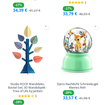
1
-17%
-17%
34,39
€
41,27
€
33,79
€
40,55
€
Studio ROOF Wanddeko,
Djeco Nachtlicht Schneekugel
Bastel-Set, 3D Wandobjekt -
Kleines Reh
Tree of Life by Jantien
-20%
5
33,57
€
41,96
€
-19%