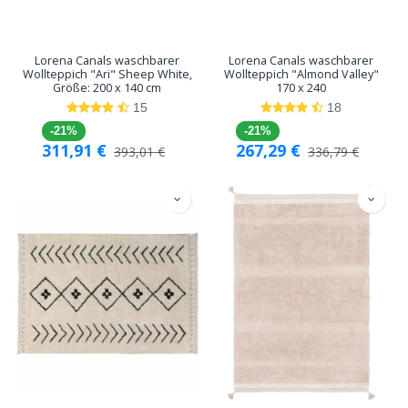
Lorena Canals waschbarer
Lorena Canals waschbarer
Wollteppich "Ari" Sheep White,
Wollteppich "Almond Valley"
Größe: 200 x 140 cm
170 x 240
15
18
-21%
-21%
311,91
€
267,29
€
393,01
€
336,79
€