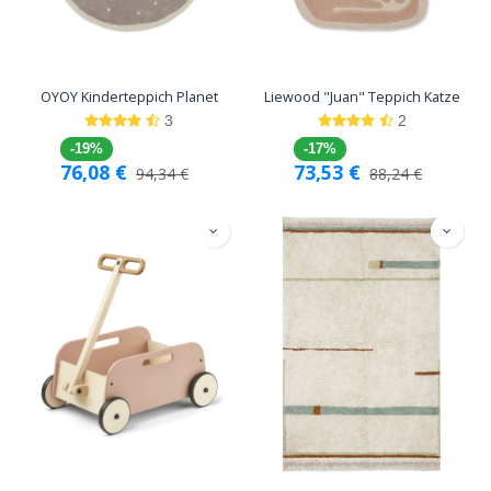
OYOY Kinderteppich Planet
Liewood "Juan" Teppich Katze
3
2
-19%
-17%
76,08
€
73,53
€
94,34
€
88,24
€