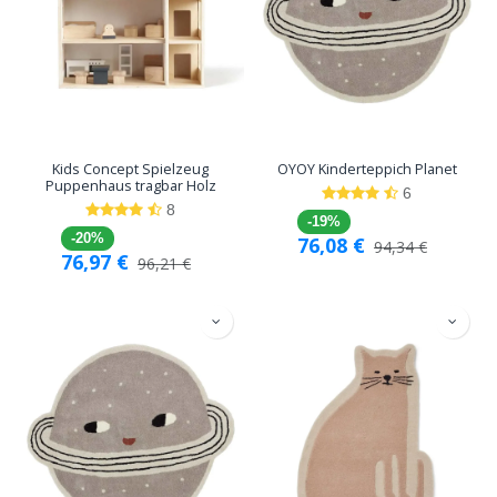
Kids Concept Spielzeug
OYOY Kinderteppich Planet
Puppenhaus tragbar Holz
6
8
-19%
-20%
76,08
€
94,34
€
76,97
€
96,21
€