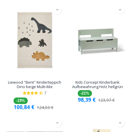
Liewood "Bent" Kinderteppich
Kids Concept Kinderbank
Dino beige Multi-Mix
Aufbewahrung Holz hellgrün
7
-21%
98,39
€
123,97
€
-19%
100,84
€
124,03
€