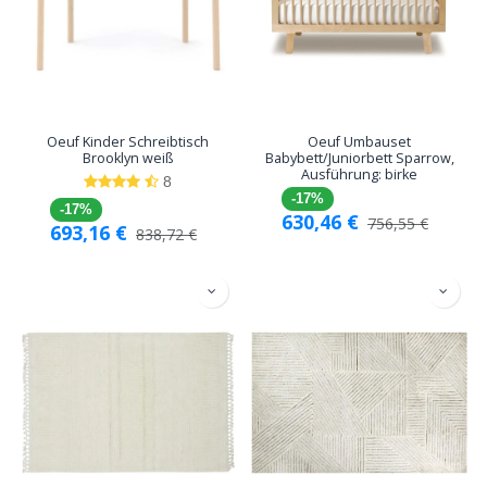
Oeuf Kinder Schreibtisch
Oeuf Umbauset
Brooklyn weiß
Babybett/Juniorbett Sparrow,
Ausführung: birke
8
-17%
-17%
630,46
€
756,55
€
693,16
€
838,72
€