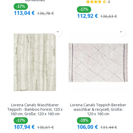
4
-17%
-17%
113,04
€
136,78
€
112,92
€
136,63
€
Lorena Canals Waschbarer
Lorena Canals Teppich Bereber
Teppich - Bamboo Forest, 120 x
waschbar & recycelt, Größe:
160 cm, Größe: 120 x 160 cm
120 x 160 cm
-17%
-19%
107,94
€
106,00
€
130,61
€
131,44
€