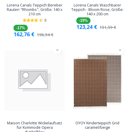
Lorena Canals Teppich Bereber
Lorena Canals Waschbarer
Rauten "Rhombs", Größe: 140 x
Teppich - Bloom Rose, Größe:
210 cm
140 x 200 cm
9
-19%
123,24
€
151,59
€
-17%
162,76
€
196,94
€
Maison Charlotte Wickelaufsatz
OYOY Kinderteppich Grid
für Kommode Opera
caramel/beige
dunkelblau