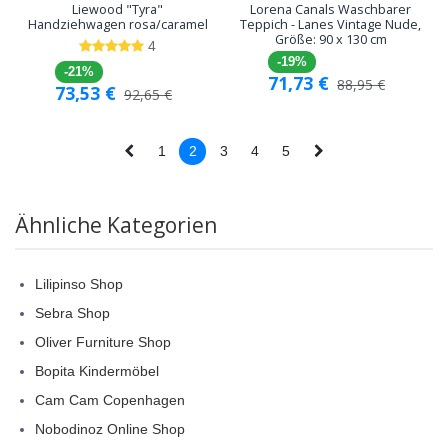
Liewood "Tyra"
Lorena Canals Waschbarer
Handziehwagen rosa/caramel
Teppich - Lanes Vintage Nude,
Größe: 90 x 130 cm
4
-19%
-21%
71,73
€
88,95
€
73,53
€
92,65
€
1
2
3
4
5
Ähnliche Kategorien
Lilipinso Shop
Sebra Shop
Oliver Furniture Shop
Bopita Kindermöbel
Cam Cam Copenhagen
Nobodinoz Online Shop