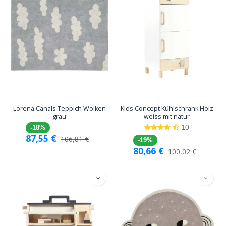
Lorena Canals Teppich Wolken
Kids Concept Kühlschrank Holz
grau
weiss mit natur
10
-18%
87,55
€
106,81
€
-19%
80,66
€
100,02
€