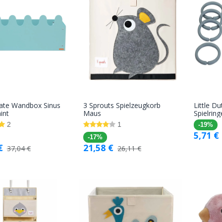
te Wandbox Sinus
3 Sprouts Spielzeugkorb
Little Du
In den
In den
int
Maus
Spielring
Warenkorb
Warenkorb
2
1
-19%
5,71
€
-17%
€
21,58
€
37,04
€
26,11
€