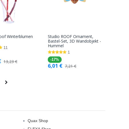
Roof Winterblumen
Studio ROOF Ornament,
In den
In den
Bastel-Set, 3D Wandobjekt -
Hummel
Warenkorb
Warenkorb
11
1
€
-17%
13,23
€
6,01
€
7,21
€
Quax Shop