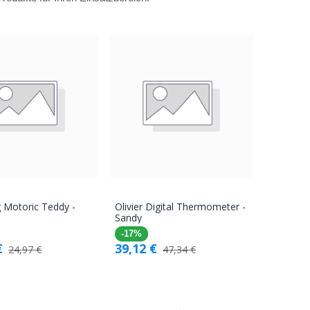
 Motoric Teddy -
Olivier Digital Thermometer -
In den
In den
Sandy
Warenkorb
Warenkorb
-17%
€
39,12
€
24,97
€
47,34
€