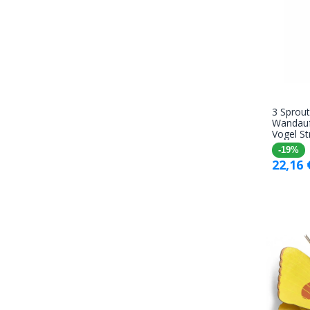
3 Sprout
Wandauf
Vogel St
-19%
22,16