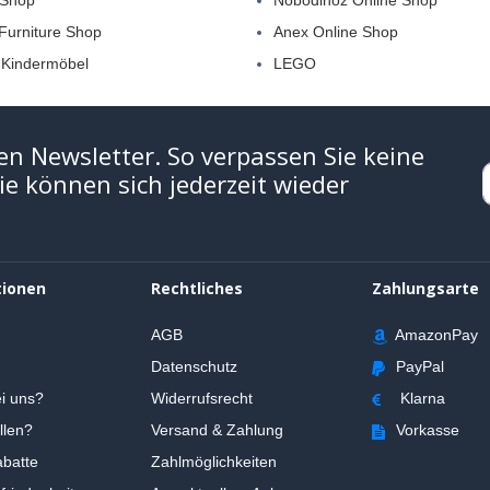
 Shop
Nobodinoz Online Shop
 Furniture Shop
Anex Online Shop
 Kindermöbel
LEGO
en Newsletter. So verpassen Sie keine
e können sich jederzeit wieder
tionen
Rechtliches
Zahlungsarte
AGB
AmazonPay
Datenschutz
PayPal
i uns?
Widerrufsrecht
Klarna
llen?
Versand & Zahlung
Vorkasse
batte
Zahlmöglichkeiten