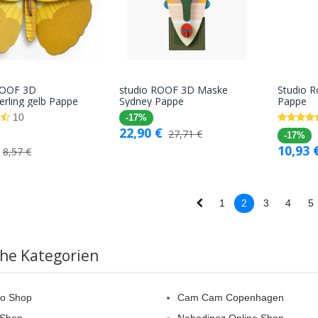
ROOF 3D
studio ROOF 3D Maske
Studio 
In den
In den
rling gelb Pappe
Sydney Pappe
Pappe
Warenkorb
Warenkorb
10
-17%
22,90
€
27,71
€
-17%
10,93
8,57
€
1
2
3
4
5
che Kategorien
nso Shop
Cam Cam Copenhagen