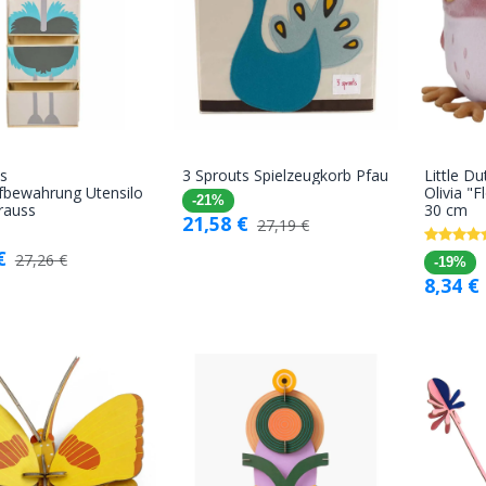
s
3 Sprouts Spielzeugkorb Pfau
Little D
In den
In den
bewahrung Utensilo
Olivia "F
-21%
rauss
30 cm
Warenkorb
Warenkorb
21,58
€
27,19
€
€
27,26
€
-19%
8,34
€