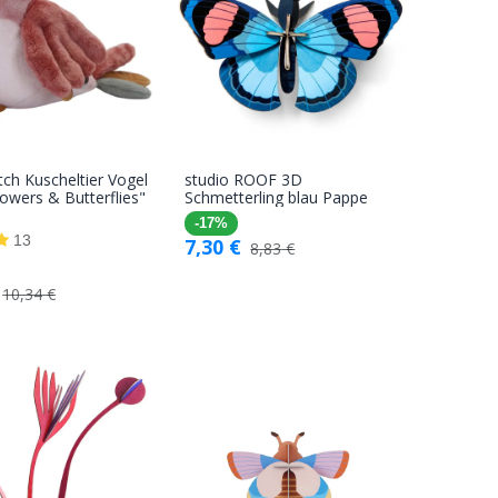
utch Kuscheltier Vogel
studio ROOF 3D
In den
In den
lowers & Butterflies"
Schmetterling blau Pappe
Warenkorb
Warenkorb
-17%
13
7,30
€
8,83
€
10,34
€