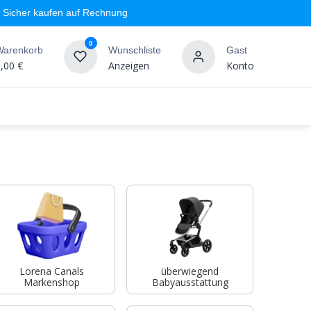
Sicher kaufen auf Rechnung
0
Warenkorb
Wunschliste
Gast
,00
€
Anzeigen
Konto
geschäft
Markenshops
Wandgestaltung
%SALE
Lorena Canals
überwiegend
Markenshop
Babyausstattung