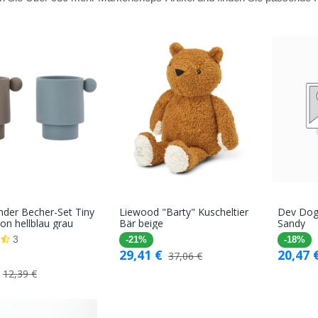
nder Becher-Set Tiny
Liewood "Barty" Kuscheltier
Dev Dog
In den
In den
kon hellblau grau
Bär beige
Sandy
Warenkorb
Warenkorb
3
-21%
-18%
29,41
€
20,47
37,06
€
12,39
€