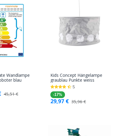
te Wandlampe
Kids Concept Hängelampe
In den
In den
oboter blau
graublau Punkte weiss
Warenkorb
Warenkorb
5
€
45,51
€
-17%
29,97
€
35,96
€