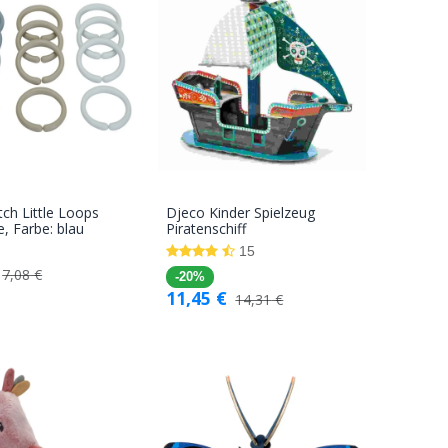
tch Little Loops
Djeco Kinder Spielzeug
In den
In den
e, Farbe: blau
Piratenschiff
Warenkorb
Warenkorb
15
7,08
€
-20%
11,45
€
14,31
€