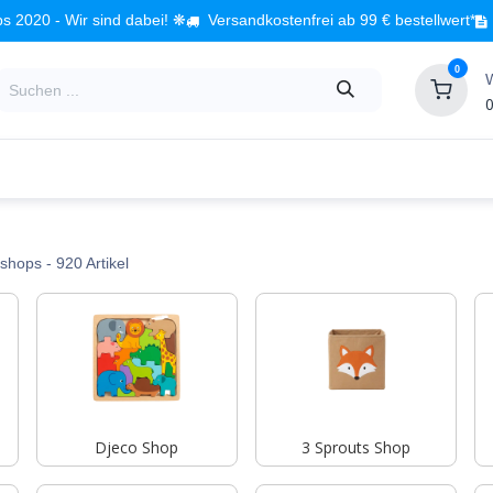
s 2020 - Wir sind dabei! ❋
Versandkostenfrei ab 99 € bestellwert*
0
0
Babyzimmer
Spielzeug
Kindermöbel
Fach
shops
- 920 Artikel
Djeco Shop
3 Sprouts Shop