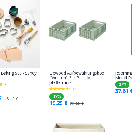
Baking Set - Sandy
Liewood Aufbewahrungsbox
Roomma
In den
In den
"Weston" 2er-Pack M
Metall R
pfefferminz
Warenkorb
Warenkorb
7
-17%
10
37,61
€
-19%
48,19
€
19,25
€
23,68
€