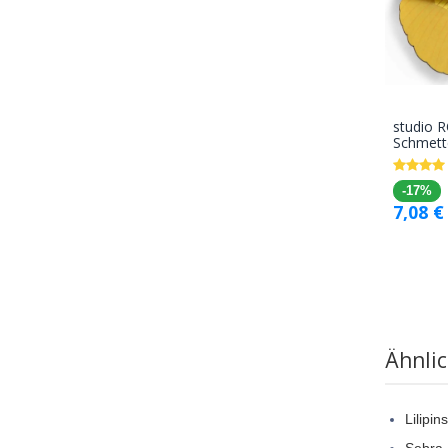
studio 
Schmette
-17%
7,08
€
Ähnli
Lilipi