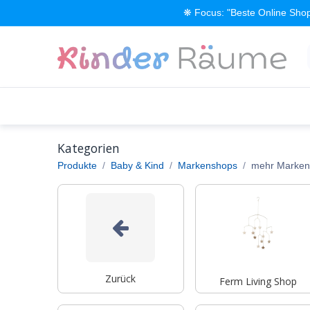
Zum Inhalt springen
❋ Focus: "Beste Online Shop
Alle Produkte
Kinderzimmer einrichten
Kategorien
Produkte
Baby & Kind
Markenshops
mehr Marken
Zurück
Ferm Living Shop