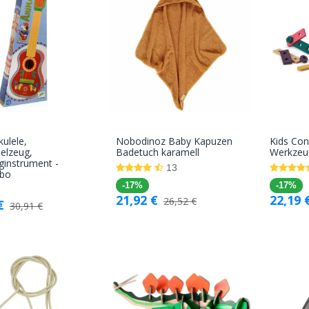
ulele,
Nobodinoz Baby Kapuzen
Kids Con
In den
In den
elzeug,
Badetuch karamell
Werkzeug
ginstrument -
Warenkorb
Warenkorb
13
bo
-17%
-17%
21,92
€
22,19
26,52
€
€
30,91
€