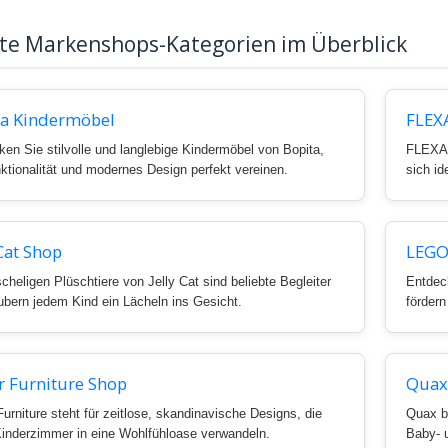
bte Markenshops-Kategorien im Überblick
ta Kindermöbel
FLEX
en Sie stilvolle und langlebige Kindermöbel von Bopita,
FLEXA 
ktionalität und modernes Design perfekt vereinen.
sich id
 Cat Shop
LEG
cheligen Plüschtiere von Jelly Cat sind beliebte Begleiter
Entdec
ubern jedem Kind ein Lächeln ins Gesicht.
fördern
r Furniture Shop
Quax
Furniture steht für zeitlose, skandinavische Designs, die
Quax bi
Kinderzimmer in eine Wohlfühloase verwandeln.
Baby- 