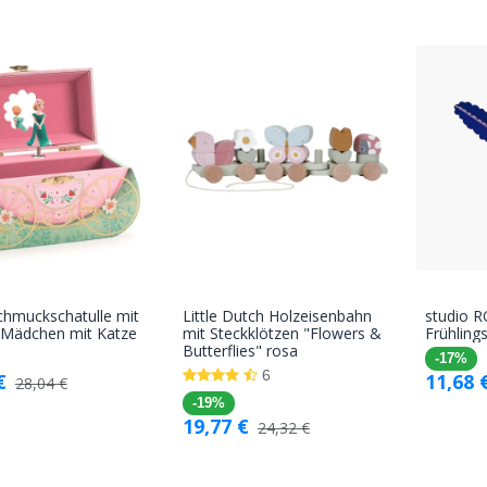
chmuckschatulle mit
Little Dutch Holzeisenbahn
studio 
In den
In den
r Mädchen mit Katze
mit Steckklötzen "Flowers &
Frühlin
Butterflies" rosa
Warenkorb
Warenkorb
-17%
6
€
11,68
28,04
€
-19%
19,77
€
24,32
€