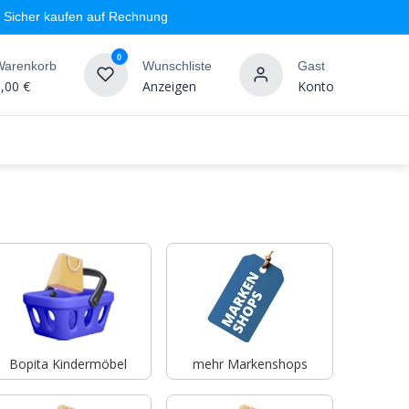
Sicher kaufen auf Rechnung
0
Warenkorb
Wunschliste
Gast
,00
€
Anzeigen
Konto
geschäft
Markenshops
Wandgestaltung
%SALE
Bopita Kindermöbel
mehr Markenshops