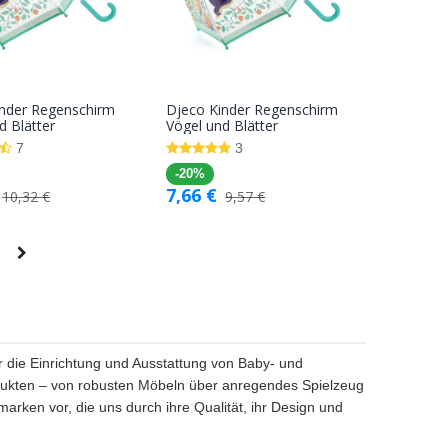
inder Regenschirm
Djeco Kinder Regenschirm
In den
In den
d Blätter
Vögel und Blätter
Warenkorb
Warenkorb
7
3
-20%
7,66
€
10,32
€
9,57
€
ür die Einrichtung und Ausstattung von Baby- und
Produkten – von robusten Möbeln über anregendes Spielzeug
arken vor, die uns durch ihre Qualität, ihr Design und