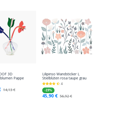
ROOF 3D
Lilipinso Wandsticker L
In den
In den
gsblumen Pappe
Stielblüten rosa taupe grau
Warenkorb
Warenkorb
4
€
14,13
€
-19%
45,90
€
56,92
€