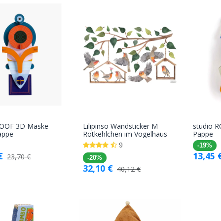
ROOF 3D Maske
Lilipinso Wandsticker M
studio R
In den
In den
appe
Rotkehlchen im Vogelhaus
Pappe
Warenkorb
Warenkorb
9
-19%
€
13,45
23,70
€
-20%
32,10
€
40,12
€