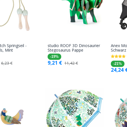
tch Springseil -
studio ROOF 3D Dinosaurier
Anex Mos
In den
In den
ls, Mint
Stegosaurus Pappe
Schwarz
Warenkorb
Warenkorb
-19%
9,21
€
6,23
€
11,42
€
-21%
24,24