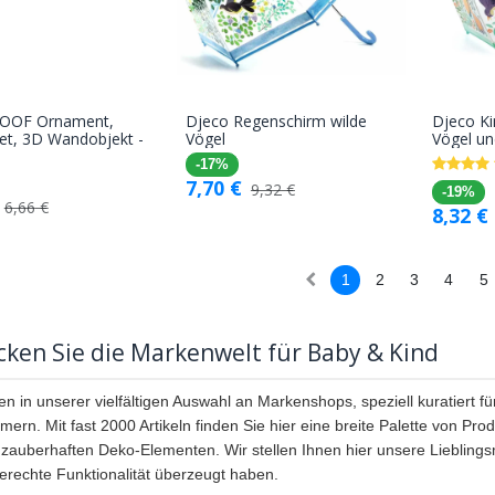
ROOF Ornament,
Djeco Regenschirm wilde
Djeco K
In den
In den
et, 3D Wandobjekt -
Vögel
Vögel un
Warenkorb
Warenkorb
-17%
7,70
€
9,32
€
-19%
6,66
€
8,32
€
1
2
3
4
5
ken Sie die Markenwelt für Baby & Kind
n in unserer vielfältigen Auswahl an Markenshops, speziell kuratiert f
mern. Mit fast 2000 Artikeln finden Sie hier eine breite Palette von 
u zauberhaften Deko-Elementen. Wir stellen Ihnen hier unsere Lieblingsm
gerechte Funktionalität überzeugt haben.