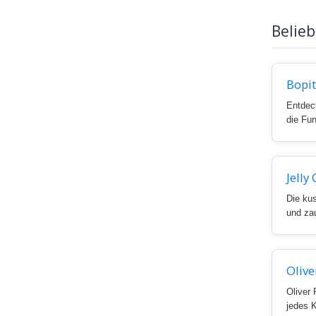
Belie
Bopi
Entdeck
die Fun
Jelly
Die kus
und za
Olive
Oliver 
jedes 