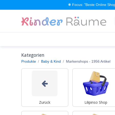
Zum Inhalt springen
❋ Focus: "Beste Online Shop
Alle Produkte
Kinderzimmer einrichten
Kategorien
Produkte
Baby & Kind
Markenshops
- 1956 Artikel
Zurück
Lilipinso Shop