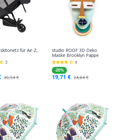
kitonetz für Air-Z,
studio ROOF 3D Deko
In den
In den
Maske Brooklyn Pappe
Warenkorb
Warenkorb
3
4
-20%
€
19,71
€
30,54
€
24,64
€