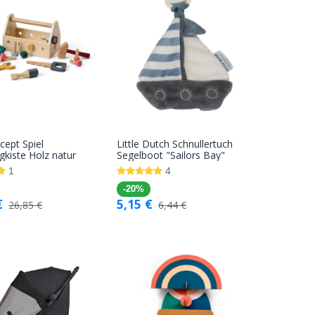
cept Spiel
Little Dutch Schnullertuch
In den
In den
kiste Holz natur
Segelboot "Sailors Bay"
Warenkorb
Warenkorb
1
4
-20%
€
5,15
€
26,85
€
6,44
€