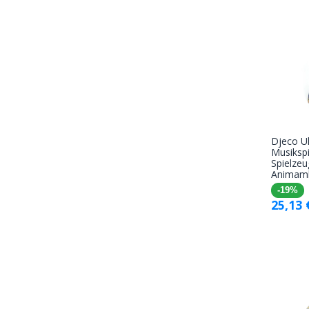
Djeco Uk
Musikspi
Spielzeu
Animam
-19%
25,13