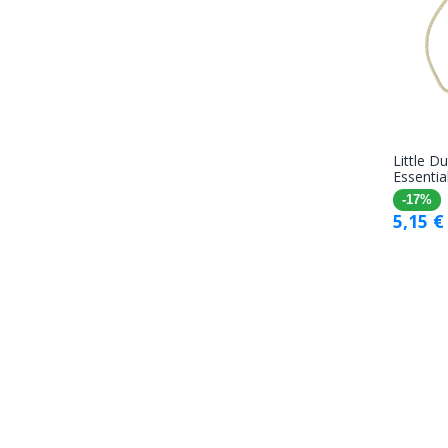
Little Du
Essentia
-17%
5,15
€