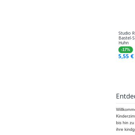
Studio 
Bastel-S
Huhn
-17%
5,55
€
Entdec
Willkomme
Kinderzim
bis hin z
ihre kind