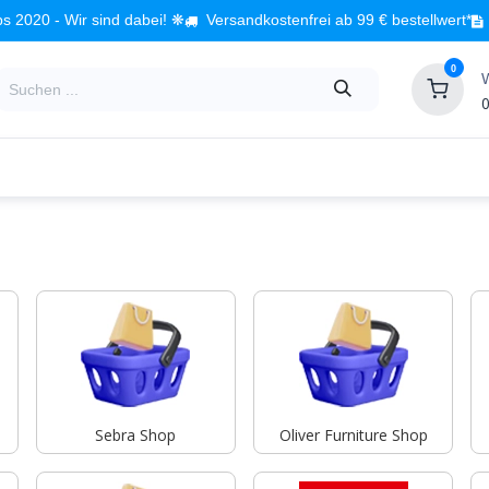
s 2020 - Wir sind dabei! ❋
Versandkostenfrei ab 99 € bestellwert*
0
0
Babyzimmer
Spielzeug
Kindermöbel
Fach
Sebra Shop
Oliver Furniture Shop