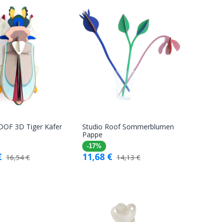
OOF 3D Tiger Käfer
Studio Roof Sommerblumen
In den
In den
Pappe
Warenkorb
Warenkorb
-17%
€
11,68
€
16,54
€
14,13
€