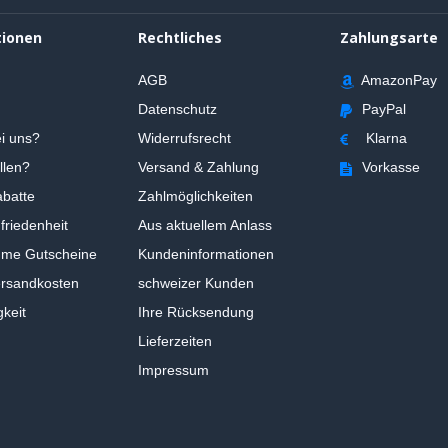
tionen
Rechtliches
Zahlungsarte
AGB
AmazonPay
Datenschutz
PayPal
i uns?
Widerrufsrecht
Klarna
llen?
Versand & Zahlung
Vorkasse
batte
Zahlmöglichkeiten
riedenheit
Aus aktuellem Anlass
ume Gutscheine
Kundeninformationen
ersandkosten
schweizer Kunden
gkeit
Ihre Rücksendung
Lieferzeiten
Impressum