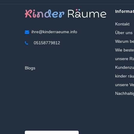
Informa
Kontakt
ihre@kinderraeume.info
Über uns
Warum be
05158779812
Wie beste
unsere Ra
Kundenzuf
Blogs
kinder rä
unsere V
Nachhalti