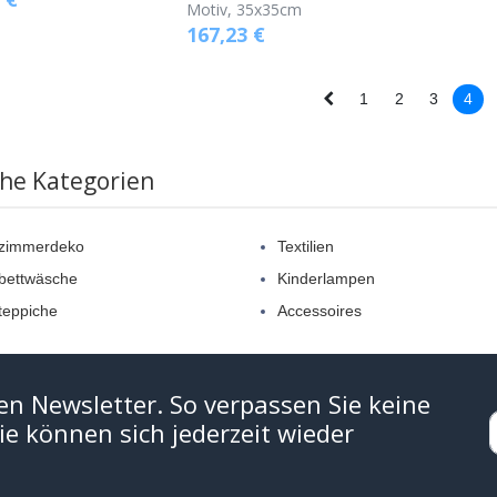
Motiv, 35x35cm
167,23
€
1
2
3
4
che Kategorien
rzimmerdeko
Textilien
bettwäsche
Kinderlampen
teppiche
Accessoires
en Newsletter. So verpassen Sie keine
e können sich jederzeit wieder