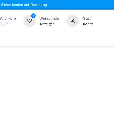
Sicher kaufen auf Rechnung
0
Warenkorb
Wunschliste
Gast
,00
€
Anzeigen
Konto
geschäft
Markenshops
Wandgestaltung
%SALE