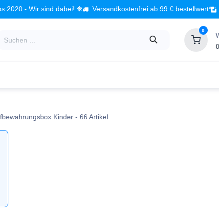
s 2020 - Wir sind dabei! ❋
Versandkostenfrei ab 99 € bestellwert*
0
0
Babyzimmer
Spielzeug
Kindermöbel
Fach
fbewahrungsbox Kinder
- 66 Artikel