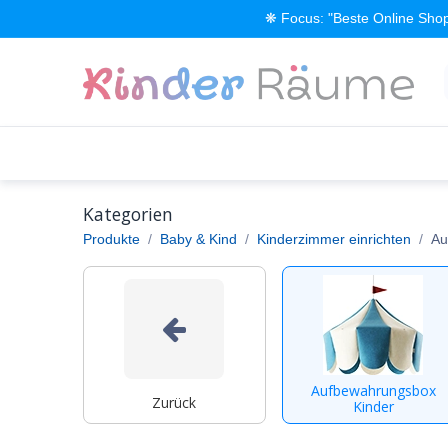
Zum Inhalt springen
❋ Focus: "Beste Online Shop
Alle Produkte
Kinderzimmer einrichten
Kategorien
Produkte
Baby & Kind
Kinderzimmer einrichten
Au
Aufbewahrungsbox
Zurück
Kinder