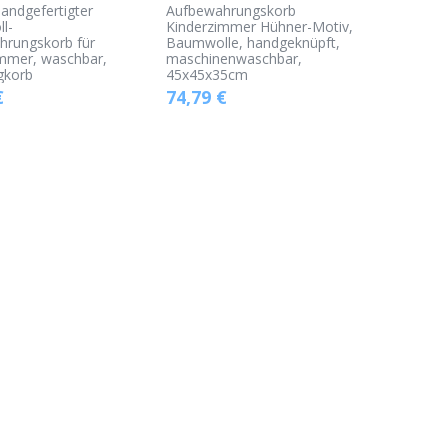
andgefertigter
Aufbewahrungskorb
l-
Kinderzimmer Hühner-Motiv,
hrungskorb für
Baumwolle, handgeknüpft,
immer, waschbar,
maschinenwaschbar,
gkorb
45x45x35cm
€
74,79
€