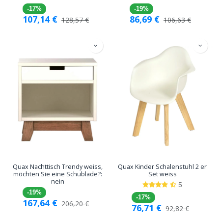
-17%
-19%
107,14
€
86,69
€
128,57
€
106,63
€
Quax Nachttisch Trendy weiss,
Quax Kinder Schalenstuhl 2 er
möchten Sie eine Schublade?:
Set weiss
nein
5
-19%
-17%
167,64
€
206,20
€
76,71
€
92,82
€