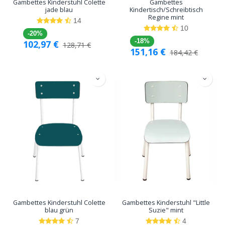
Gambettes Kinderstuhl Colette
Gambettes
jade blau
Kindertisch/Schreibtisch
Regine mint
14
10
-20%
-18%
102,97
€
128,71
€
151,16
€
184,42
€
Gambettes Kinderstuhl Colette
Gambettes Kinderstuhl "Little
blau grün
Suzie" mint
7
4