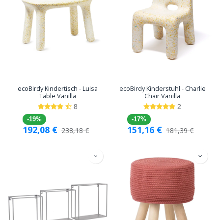
ecoBirdy Kindertisch - Luisa
ecoBirdy Kinderstuhl - Charlie
Table Vanilla
Chair Vanilla
8
2
-19%
-17%
192,08
€
151,16
€
238,18
€
181,39
€