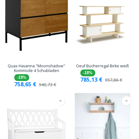
Quax Havanna "Moonshadow"
Oeuf Bücherregal Birke weiß
Kommode 4 Schubladen
-18%
-19%
785,13
€
957,86
€
758,65
€
940,73
€