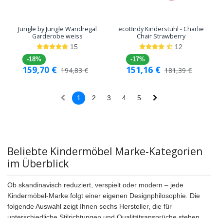
Jungle by Jungle Wandregal
ecoBirdy Kinderstuhl - Charlie
Garderobe weiss
Chair Strawberry
15
12
-18%
-17%
159,70
€
151,16
€
194,83
€
181,39
€
1
2
3
4
5
Beliebte Kindermöbel Marke-Kategorien
im Überblick
Ob skandinavisch reduziert, verspielt oder modern – jede
Kindermöbel-Marke folgt einer eigenen Designphilosophie. Die
folgende Auswahl zeigt Ihnen sechs Hersteller, die für
unterschiedliche Stilrichtungen und Qualitätsansprüche stehen.