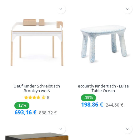
Oeuf Kinder Schreibtisch
ecoBirdy Kindertisch - Luisa
Brooklyn weiß
Table Ocean
8
-19%
198,86
€
244,60
€
-17%
693,16
€
838,72
€