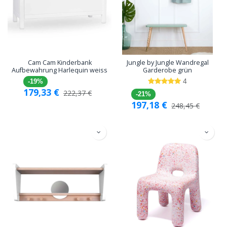
Cam Cam Kinderbank
Jungle by Jungle Wandregal
Aufbewahrung Harlequin weiss
Garderobe grün
4
-19%
179,33
€
222,37
€
-21%
197,18
€
248,45
€