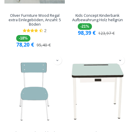
Oliver Furniture Wood Regal
Kids Concept Kinderbank
extra Einlegeböden, Anzahl: 5
Aufbewahrung Holz hellgrün
Böden
-21%
2
98,39
€
123,97
€
-18%
78,20
€
95,40
€