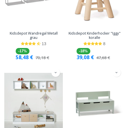
Kidsdepot Wandregal Metall
Kidsdepot Kinderhocker "Iggy"
grau
koralle
13
8
-17%
-18%
58,48
€
39,08
€
70,18
€
47,68
€