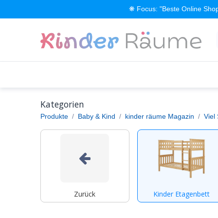
Zum Inhalt springen
❋ Focus: "Beste Online Shop
Alle Produkte
Kinderzimmer einrichten
Kategorien
Produkte
Baby & Kind
kinder räume Magazin
Viel
Zurück
Kinder Etagenbett