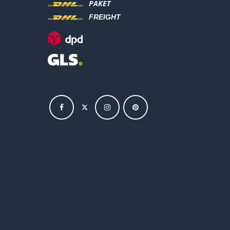
PAKET
FREIGHT