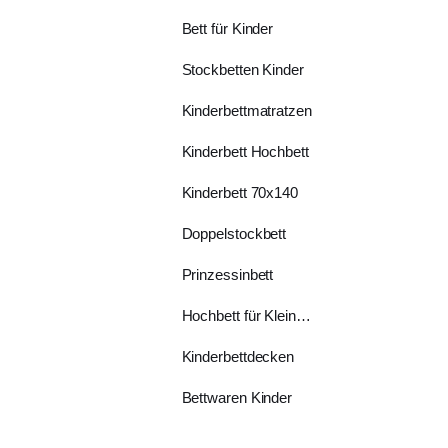
Bett für Kinder
Stockbetten Kinder
Kinderbettmatratzen
Kinderbett Hochbett
Kinderbett 70x140
Doppelstockbett
Prinzessinbett
Hochbett für Kleinkinder
Kinderbettdecken
Bettwaren Kinder