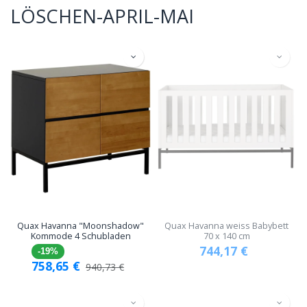
LÖSCHEN-APRIL-MAI
Quax Havanna "Moonshadow"
Quax Havanna weiss Babybett
Kommode 4 Schubladen
70 x 140 cm
744,17
€
-19%
758,65
€
940,73
€