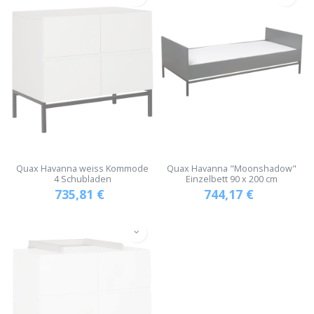
Quax Havanna weiss Kommode
Quax Havanna "Moonshadow"
4 Schubladen
Einzelbett 90 x 200 cm
735,81
€
744,17
€