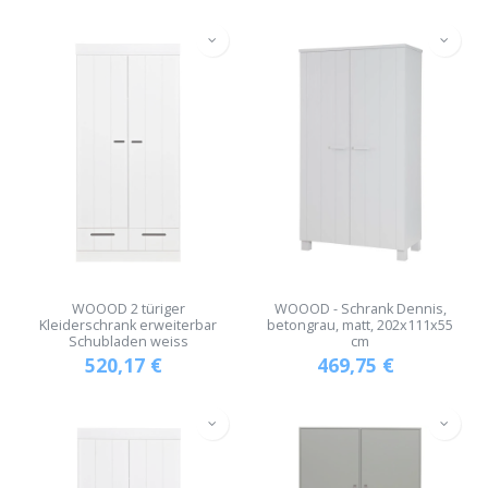
WOOOD 2 türiger
WOOOD - Schrank Dennis,
Kleiderschrank erweiterbar
betongrau, matt, 202x111x55
Schubladen weiss
cm
520,17
€
469,75
€