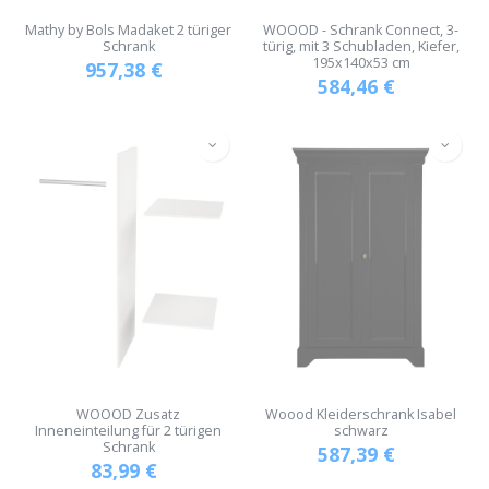
Mathy by Bols Madaket 2 türiger
WOOOD - Schrank Connect, 3-
Schrank
türig, mit 3 Schubladen, Kiefer,
195x140x53 cm
957,38
€
584,46
€
WOOOD Zusatz
Woood Kleiderschrank Isabel
Inneneinteilung für 2 türigen
schwarz
Schrank
587,39
€
83,99
€