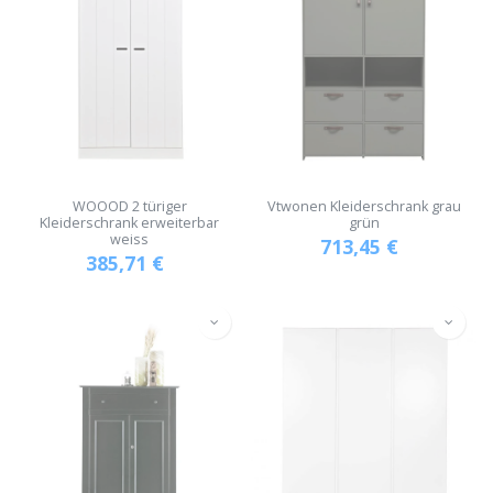
WOOOD 2 türiger
Vtwonen Kleiderschrank grau
Kleiderschrank erweiterbar
grün
weiss
713,45
€
385,71
€