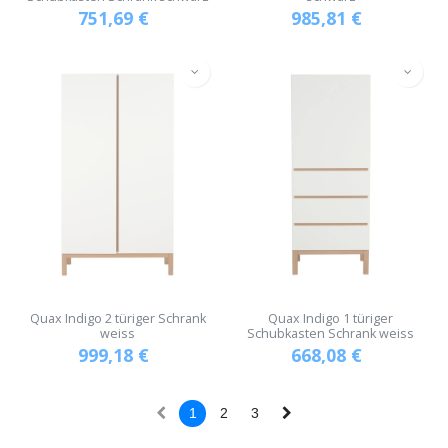
751,69
€
985,81
€
Quax Indigo 2 türiger Schrank
Quax Indigo 1 türiger
weiss
Schubkasten Schrank weiss
999,18
€
668,08
€
1
2
3