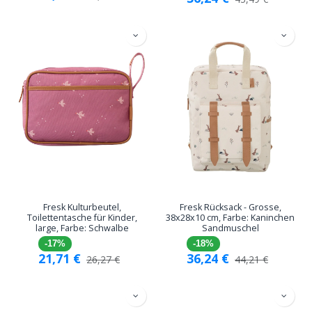
Fresk Kulturbeutel,
Fresk Rücksack - Grosse,
Toilettentasche für Kinder,
38x28x10 cm, Farbe: Kaninchen
large, Farbe: Schwalbe
Sandmuschel
-17%
-18%
21,71
€
36,24
€
26,27
€
44,21
€