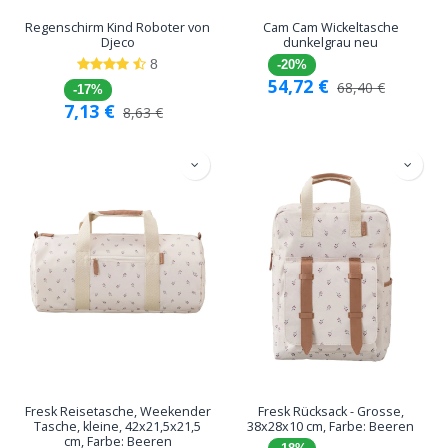
Regenschirm Kind Roboter von
Cam Cam Wickeltasche
Djeco
dunkelgrau neu
8
-20%
54,72
€
68,40
€
-17%
7,13
€
8,63
€
Fresk Reisetasche, Weekender
Fresk Rücksack - Grosse,
Tasche, kleine, 42x21,5x21,5
38x28x10 cm, Farbe: Beeren
cm, Farbe: Beeren