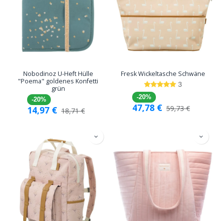
Nobodinoz U-Heft Hülle
Fresk Wickeltasche Schwäne
"Poema" goldenes Konfetti
3
grün
-20%
-20%
47,78
€
59,73
€
14,97
€
18,71
€