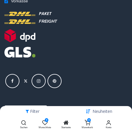
Vorkasse
PAKET
FREIGHT
Vertrag widerrufen
Filter
Neuheiten
0
0
Suchen
Wunschliste
Startseite
Warenkorb
Konto
Copyright © Hajus AG - Alle Rechte vorbehalten