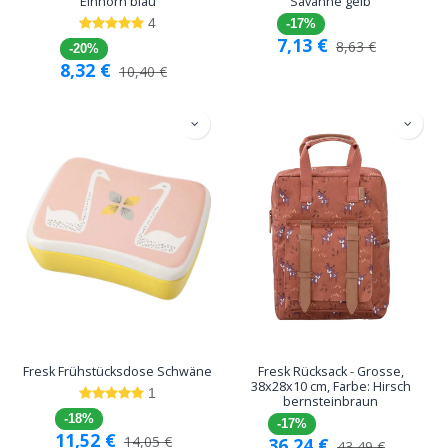
Einhorn blau
Savanne gelb
4
-17%
7,13
€
8,63
€
-20%
8,32
€
10,40
€
Fresk Frühstücksdose Schwäne
Fresk Rücksack - Grosse,
38x28x10 cm, Farbe: Hirsch
1
bernsteinbraun
-18%
-17%
11,52
€
14,05
€
36,24
€
43,49
€