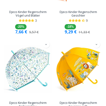
Djeco Kinder Regenschirm
Djeco Kinder Regenschirm
Vögel und Blätter
Gesichter
3
9
-20%
-18%
7,66
€
9,29
€
9,57
€
11,33
€
Djeco Kinder Regenschirm
Djeco Kinder Regenschirm