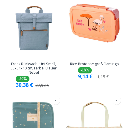
Fresk Rücksack - Uni Small,
Rice Brotdose groß Flamingo
33x31x10 cm, Farbe: Blauer
-18%
Nebel
9,14
€
11,15
€
-20%
30,38
€
37,98
€