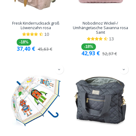
Fresk Kinderrucksack groß
Nobodinoz Wickel-/
Löwenzahn rosa
Umhängetasche Savanna rosa
Samt
10
13
-18%
-18%
37,40
€
45,63
€
42,93
€
52,37
€