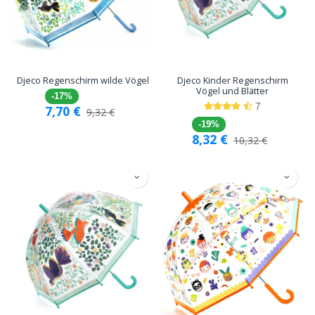
Djeco Regenschirm wilde Vögel
Djeco Kinder Regenschirm
Vögel und Blätter
-17%
7
7,70
€
9,32
€
-19%
8,32
€
10,32
€