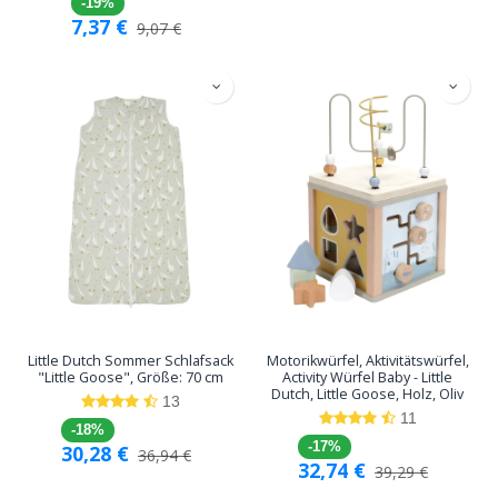
-19%
7,37
€
9,07
€
Little Dutch Sommer Schlafsack
Motorikwürfel, Aktivitätswürfel,
"Little Goose", Größe: 70 cm
Activity Würfel Baby - Little
Dutch, Little Goose, Holz, Oliv
13
11
-18%
-17%
30,28
€
36,94
€
32,74
€
39,29
€