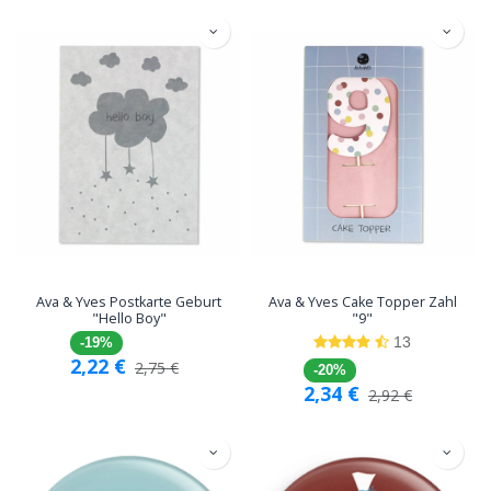
Ava & Yves Postkarte Geburt
Ava & Yves Cake Topper Zahl
"Hello Boy"
"9"
13
-19%
2,22
€
2,75
€
-20%
2,34
€
2,92
€