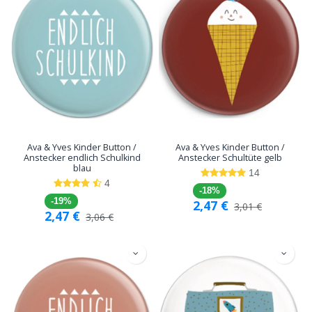
Ava & Yves Kinder Button /
Ava & Yves Kinder Button /
Anstecker endlich Schulkind
Anstecker Schultüte gelb
blau
14
4
-18%
-19%
2,47
€
3,01
€
2,47
€
3,06
€