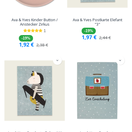
Ava & Yves Kinder Button /
Ava & Yves Postkarte Elefant
Anstecker Zirkus
"3"
1
-19%
1,97
€
2,44
€
-19%
1,92
€
2,38
€