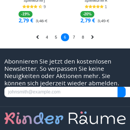
Spielwürfel J
Spielwürfel R
9
1
-19%
-20%
2,79
€
2,79
€
3,46
€
3,49
€
4
5
6
7
8
Abonnieren Sie jetzt den kostenlosen
Newsletter. So verpassen Sie keine
Neuigkeiten oder Aktionen mehr. Sie
können sich jederzeit wieder abmelden.