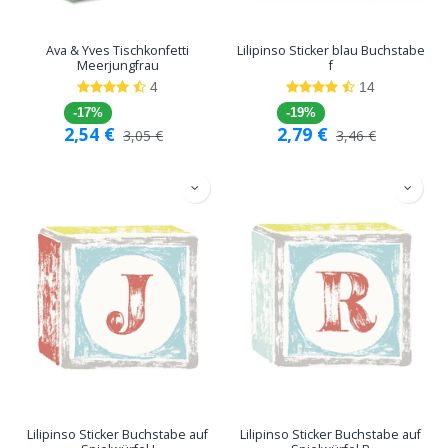
Ava & Yves Tischkonfetti
Lilipinso Sticker blau Buchstabe
Meerjungfrau
f
4
14
-17%
-19%
2,54
€
2,79
€
3,05
€
3,46
€
Lilipinso Sticker Buchstabe auf
Lilipinso Sticker Buchstabe auf