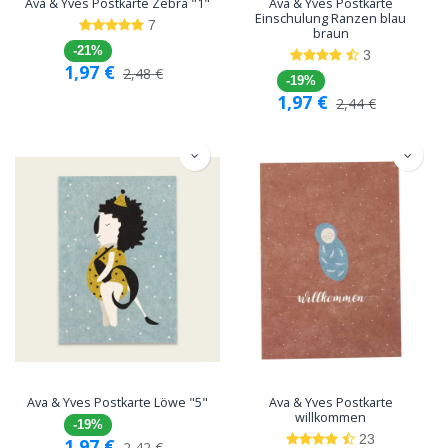
Ava & Yves Postkarte Zebra "1"
Ava & Yves Postkarte
Einschulung Ranzen blau
7
braun
-21%
3
1,97
€
2,48
€
-19%
1,97
€
2,44
€
Ava & Yves Postkarte Löwe "5"
Ava & Yves Postkarte
willkommen
-19%
23
1,97
€
2,42
€