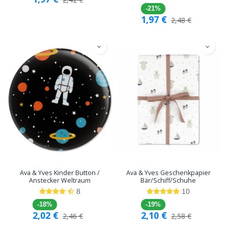
-21%
1,97
€
2,48
€
Ava & Yves Kinder Button /
Ava & Yves Geschenkpapier
Anstecker Weltraum
Bär/Schiff/Schuhe
8
10
-18%
-19%
2,02
€
2,10
€
2,46
€
2,58
€