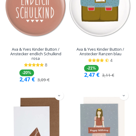
Ava & Yves Kinder Button /
Ava & Yves Kinder Button /
Anstecker endlich Schulkind
Anstecker Ranzen blau
rosa
4
8
-21%
-20%
2,47
€
3,11
€
2,47
€
3,09
€