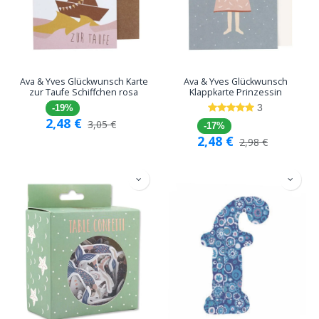
Ava & Yves Glückwunsch Karte
Ava & Yves Glückwunsch
zur Taufe Schiffchen rosa
Klappkarte Prinzessin
3
-19%
2,48
€
3,05
€
-17%
2,48
€
2,98
€